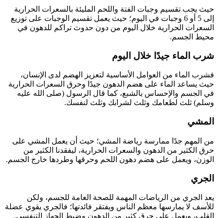
ث يجب تقسيم وجبات الفتة واللحم المليئة بالسعرات الحرارية
إلى 5 أو 6 وجبات في اليوم؛ حيث يعمل تقسيم الوجبات على توزيع
سعرات الحرارية خلال اليوم من دون حدوث تراكم للدهون في
يط الجسم.
ب الماء جيدًا خلال اليوم
رب الماء من العوامل الأساسية لتعزيز الهضم لدى الإنسان،
ث يساعد الماء على هضم الدهون جيدًا وحرق السعرات الحرارية
 الجسم والإحساس بالشبع، كما قال الرسول (صلى الله عليه
لم) ثلث لطعامك وثلث لشرابك وثلث لنفسك.
لمشي
 المهم جدًا ممارسة رياضة المشي؛ حيث أن يعمل المشي على
ق الكثير من الدهون والسعرات الحرارية، ليفقدنا الكثير من
وزن، ويعمل على هضم دهون اللحم وحرقها وطردها خارج الجسم.
جري
د الجري من الرياضات المهمة للصحة العامة للجسم، ولكن
أسف لا يمارسها معظم الناس ويفتقر فائدتها؛ فالجري يقوي عضلة
قلب، ويعمل على حرق كثير من الدهون وضبط الجهاز التنفسي.