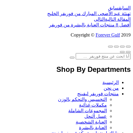
سابق
سابق
نئة عيد الأضحى المبارك من فوريفر الخليج
مقالة التالية
التالى
جات العناية بالبشرة من فوريفر
Copyright ©
Forever Gulf
20
Shop By Department
الرئيسية
من نحن
منتجات فوريفر ليفينج
التخسيس والتحكم بالوزن
مكملات غذائية
المجموعات الشاملة
عسل النحل
العناية الشخصية
العناية بالبشرة