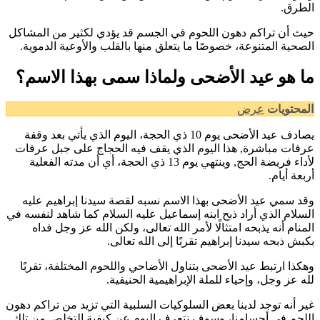
طرق.
ث أن تراكم دهون اللحوم في الجسم قد يؤدي لكثير من المشاكل
صحية المتنوعة، خصوصًا ما يتعلق منها بالقلب والأوعية الدموية.
ا هو عيد الأضحى ولماذا سمى بهذا الاسم؟
محتويات
عرض
يصادف عيد الأضحى يوم 10 ذي الحجة، اليوم الذي يأتي بعد وقفة
فات مباشرة, هذا اليوم الذي يقف فيه الحجاج على جبل عرفات
لأداء فريضة الحج, وينتهي يوم 13 ذي الحجة، أي أن مدته الفعلية
بعة أيام.
د سمي عيد الأضحى بهذا الاسم نسبه لقصة سيدنا إبراهيم عليه
سلام الذي أراد ذبح ابنه إسماعيل عليه السلام كما شاهد لنفسه في
منام أنه يذبحه امتثالًا لأمر الله تعالى، ولكن الله عز وجل فداه
بش ذبحه سيدنا إبراهيم تقربًا إلى الله تعالى.
كذا ارتبط عيد الأضحى بتناول الأضاحي واللحوم المختلفة، تقربًا
ه عز وجل، وإحياء للملة الإبراهيمية الحنيفية.
ر أنه توجد لدينا بعض السلوكيات السلبية التي تزيد من تراكم دهون
لحم في أجسامنا، وسوف نتعرف اليوم عن كيفية التخلص من تلك