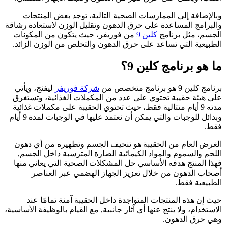
الإضافة إلى الممارسات الصحية التالية، توجد بعض المنتجات
لبرامج المساعدة على حرق الدهون وتقليل الوزن لاستعادة رشاقة
جسم، مثل برنامج
كلين 9
من فوريفر، حيث يتكون من المكونات
طبيعية التي تساعد على حرق الدهون والتخلص من الوزن الزائد.
 هو برنامج كلين 9؟
ج كلين 9 هو برنامج متخصص من
شركة فوريفر
ليفنج، ويأتي
ى هيئة حقيبة تحتوي على عدد من المكملات الغذائية، وتستغرق
مدته 9 أيام متتالية فقط، حيث تحتوي الحقيبة على مكملات غذائية
وبدائل للوجبات والتي يمكن أن نعتمد عليها في الوجبات لمدة 9 أيام
ط.
غرض العام من الحقيبة هو تنحيف الجسم وتطهيره من أي دهون
لحم والسموم والمواد الكيمائية الضارة المترسبة داخل الجسم,
ذا المنتج هدفه الأساسي حل المشكلات الصحية التي يعاني منها
حاب الدهون من خلال تعزيز الجهاز الهضمي عبر العناصر
طبيعية فقط.
ث إن هذه المنتجات المتواجدة داخل الحقيبة آمنة تمامًا عند
استخدام، ولا ينتج عنها أي آثار جانبية, مع القيام بالوظيفة الأساسية،
ي حرق الدهون.