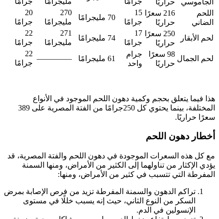
جرامًا
مليجرامًا
جرامًا
لجاموسي
حراريًا
20
270
15
للحم
216 سعرًا
70 مليجرامًا
جرامًا
مليجرامًا
جرامًا
لضاني
حراريًا
22
271
17
250 سعرًا
م الأبقار
74 مليجرامًا
جرامًا
مليجرامًا
جرامًا
حراريًا
22
98 سعرًا
جرام
حم الجمال
61 مليجرامًا
————–
جرامًا
حراريًا
واحد
ا فيما يتعلق بحجم وكمية دهون اللحم الموجود في الأنواع
المختلفة، بينما يحتوي كل 250جرامًا من الفتة المصرية على 389
رًا حراريًا.
طار دهون اللحم
 كل هذه السعرات الموجودة في دهون اللحم والفتة المصرية، قد
دي الإكثار من تناولهما إلى الكثير من الأمراض، ومنها السمنة
مفرطة التي تتسبب في كثير من الأمراض، ومنها:
تراكم الدهون والسمنة المفرطة تزيد من فرص الإصابة بمرض
السكر من النوع الثاني، حيث إنه يسبب خللًا في مستوى
الإنسولين في الدم.