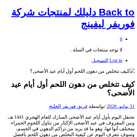
Back t
دليلك لمنتجات شركة
وريفر ليفينج
0
لا توجد منتجات في السلة .
Log in
التسجيل
يف تتخلص من دهون اللحم أول أيام عيد
لأضحى؟
 2020
/
بواسطة
فريق فوريفر الخليج
نحتفل اليوم بأول أيام عيد الأضحى المبارك للعام الهجري 1441 هـ،
ن المعروف في عيد الأضحى الإكثار من تناول اللحوم الحمراء
ختلف أنواعها، وهو ما قد يزيد من تراكم الدهون في الجسم،
وف نتعرف اليوم عن كيفية التخلص من دهون اللحم بأفضل