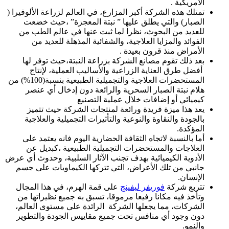
الأمريكية .
تمتلك هذه الشركة أكبر المزارع، في العالم لزراعة الألوفيرا (
الصبار) والتي يطلق عليها ” نبتة المعجزة” ،حيث خضعت
للعديد من البحوث، نظرا لما ثبت عنها في عالم الطب من
الفوائد والمزايا العلاجية، والشفائية المذهلة للعديد من
الأمراض منذ قرون بعيدة .
بعد ذلك تقوم مصانع الشركة بزراعة النبتة،حيث توفر لها
أفضل طرق العناية الزراعية والأساليب العملية، لإنتاج
المستحضرات العلاجية والتجميلية الطبيعية بنسبة(100%) من
هلام نبتة الصبار السحرية والرائعة دون إدخال أي عنصر
كيميائي أو إضافات خلال عملية التصنيع
يعد هذا ميزة فريدة ورائعة لمنتجات الشركة حيث تتميز
بالجودة والنقاوة والنوعية والتأثيرات التجميلية والعلاجية
المؤكدة.
أما بالنسبة لاتجاه الثقافة الحضارية اليوم فانه يعتمد على
العلاجات والمستحضرات التجميلية الطبيعية ،كبديل عن
الأدوية الكيميائية بهدف تجنب الآثار السلبية، وحدوث أي عرض
جانبي من تلك الأعراض، التي تتركها الكيماويات على جسم
الإنسان.
تتربع شركة
فوريفر ليفينج
على قمة الهرم، في هذا المجال
وتأخذ فيه مكانا رفيعا مرموقا، تسبق به جميع نظيراتها من
الشركات، مما يجعلها الشركة الرائدة على مستوى العالم،
دون وجود أي منافس تحت جميع مقاييس الجودة والتطوير
والنمو.