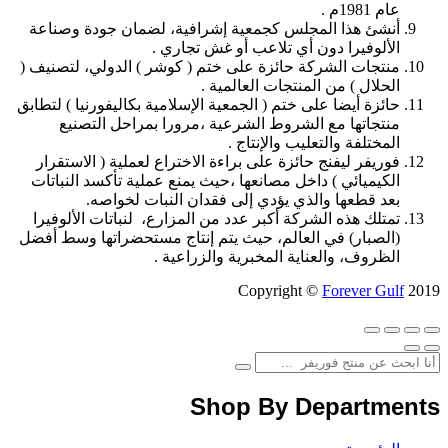
عام 1981م .
أنشئ هذا المجلس كجمعية إشرافية، لضمان جودة وصناعة
الألوفيرا دون أي تلاعب أو غش تجاري .
منتجات الشركة حائزة على ختم ( كوشر ) الدولي، لتصنيف (
الحلال ) من المنتجات العالمية .
حائزة أيضا على ختم ( الجمعية الإسلامية بكاليفورنيا ) لتطابق
منتجاتها مع الشروط الشرعية ،مرورا بمراحل التصنيع
المختلفة والتعليب والإنتاج .
فوريفر ليفنج حائزة على براءة الاختراع لعملية ( الاستقرار
الكيميائي ) داخل مصانعها ،حيث يمنع عملية تأكسد النباتات
بعد قطعها والذي يؤدي إلى فقدان النبات لخواصه.
تمتلك هذه الشركة أكبر عدد من المزارع، لنباتات الألوفيرا
(الصبار) في العالم، حيث يتم إنتاج مستحضراتها وسط أفضل
الظروف، والعناية المخبرية والزراعية .
Copyright ©
Forever Gulf
2019
Shop By Departments