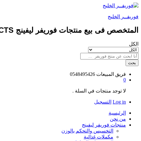
فوريفــر الخليج
المتخصص فى بيع منتجات فوريفر ليفينج FOREVER LIVING PRODUCTS طبيعيه 100%
الكل
بحث
فريق المبيعات
0548495426
0
لا توجد منتجات في السلة .
Log in
التسجيل
الرئيسية
من نحن
منتجات فوريفر ليفينج
التخسيس والتحكم بالوزن
مكملات غذائية