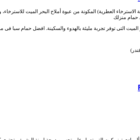
لاسترخاء العطرية) المكونة من عبوة أملاح البحر الميت للاسترخاء، و
 حمام منزلك
الميت التى توفر تجربة مليئة بالهدوء والسكينة. افضل حمام سبا فى م
ندر)
ألو بادي تونر كيت
التي تعمل على تحسين درجة ليونة البشرة. وتحتوي 