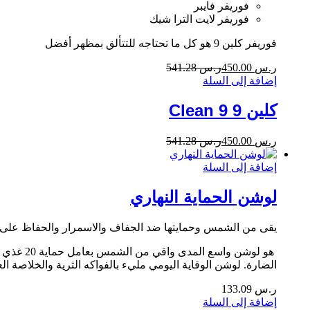
فوريفر فايبر
فوريفر لايت الترا شيك
فوريفر كلين 9 هو كل ما تحتاجه للتتألق بمظهر أفضل
ر.س
450.00
ر.س
541.28
إضافة إلى السلة
كلين 9 Clean 9
ر.س
450.00
ر.س
541.28
إضافة إلى السلة
لوشن الحماية النهاري
يقى من الشمس وحمايتها ضد الجفاف والاسمرار والحفاظ على د
الضارة. لوشن الوقاية اليومي مليء بالفواكه الثرية والخلاصة العشبية وواقي الشمس المعدني وا
ر.س
133.09
إضافة إلى السلة