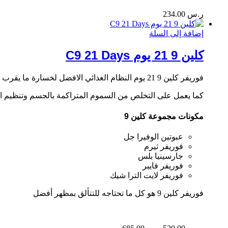
ر.س
234.00
إضافة إلى السلة
كلين 9 21 يوم C9 21 Days
فوريفر كلين 9 21 يوم النظام الغذائي الافضل لخسارة ما يقرب من سبعة كيلو جرامات من الوزن خلال تسعة ايام فقط من خلال نمط حياة صحى طبيعى
كما يعمل على التخلص من السموم المتراكمة بالجسم وتنظيم 
مكونات مجموعة كلين 9
عبوتين الوفيرا جل
فوريفر ثيرم
جارسينيا بلس
فوريفر فايبر
فوريفر لايت الترا شيك
فوريفر كلين 9 هو كل ما تحتاجه للتتألق بمظهر أفضل