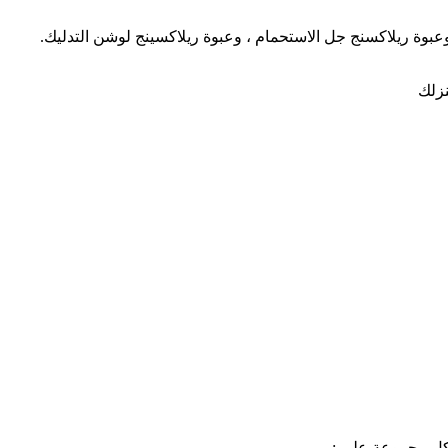
عبوة ريلاكسنج جل الاستحمام ، وعبوة ريلاكسينج لوشن التدليك.
نزلك
كل مجموعة على :