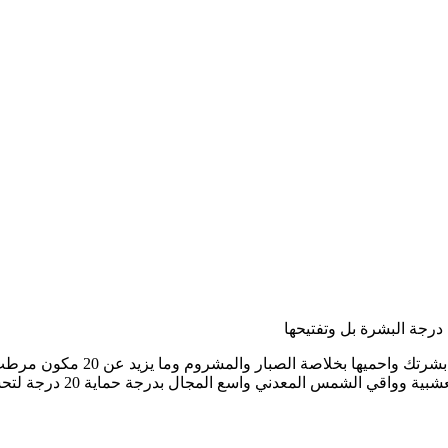
رجة البشرة بل وتفتيحها
هو لوشن واسع المدى واقي من ال
سع المجال بدرجة حماية 20 درجة لتحسين درجة وملمس البشرة وإعطائها حماية تدوم طويل.