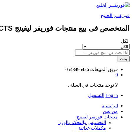
فوريفــر الخليج
المتخصص فى بيع منتجات فوريفر ليفينج FOREVER LIVING PRODUCTS طبيعيه 100%
الكل
بحث
فريق المبيعات
0548495426
0
لا توجد منتجات في السلة .
Log in
التسجيل
الرئيسية
من نحن
منتجات فوريفر ليفينج
التخسيس والتحكم بالوزن
مكملات غذائية