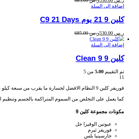
ر.س
530.00
ر.س
685.00
إضافة إلى السلة
كلين 9 21 يوم C9 21 Days
ر.س
530.00
ر.س
685.00
إضافة إلى السلة
كلين 9 Clean 9
تم التقييم
5.00
من 5
11
فوريفر كلين 9 النظام الافضل لخسارة ما يقرب من سبعة كيلو جرامات من الوزن خلال تسعة ايام فقط من خلال نمط حياة صحى طبيعى
كما يعمل على التخلص من السموم المتراكمة بالجسم وتنظيم 
مكونات مجموعة كلين 9
عبوتين الوفيرا جل
فوريفر ثيرم
جارسينيا بلس