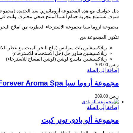
دلل حواسك مع هذه المجموعة أروماثيربي سبا الجديدة (مجموعة ا
سوف تستمتع بتجربة حمام السبا لمنتج صحي محترف وانت في
مجموعة اروما سبا مجموعة الاسترخاء العطرية من املاح البحر 
تتكون المجموعة من
ريلاكسيشين باث سولتس (ملح البحر الميت مع عطر اللاف
ريلاكسيشين شاور جل (جل الاستحمام للاسترخاء)
ريلاكسيشين ماساج لوشن (لوشن المساج للاسترخاء)
ر.س
309.00
إضافة إلى السلة
مجموعة أروما سبا Forever Aroma Spa
ر.س
309.00
إضافة إلى السلة
مجموعة ألو بادى تونر كيت
لن تحصلي على التناسق والتناغم الذي تحلمين به دون مجموعة