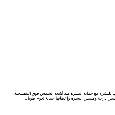
شمس بعامل حماية 20 غذي بشرتك واحميها بخلاصة الصبار والمشروم وما يزيد عن 20 مكون مرطب للبشرة مع حماية البشرة ضد أشعة الشمس فوق البنفسجية