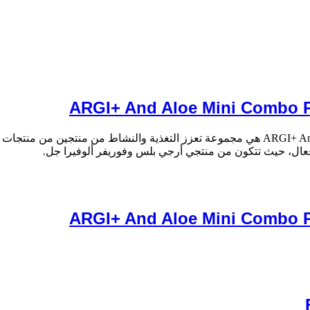
مجموعة أرجي + وفوريفر ألوفيرا جل ARGI+ And Aloe Mini Combo Pak هي مجموعة تعزز التغ
فعال، حيث تتكون من منتجي أرجي بلس وفوريفر ألوفيرا جل.