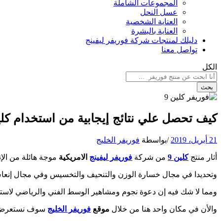
المجموعات الشاملة
عسل النحل
العناية الشخصية
العناية بالبشرة
دليلك لمنتجات شركة فوريفر ليفينج
تواصل معنا
الكل
بحث
كيف تحصل علي نتائج إيجابية من استخدام كلين
21 أبريل، 2019
/
بواسطة
فوريفر الخليج
أثار منتج
كلين 9
من شركة
فوريفر ليفينج
الامريكية
موجة هائلة من الإن
وتحديدا في مجال خسارة الوزن والتنحيف والتخسيس وفي مجال إنعا
ومما لا شك فيه إن دعوة نجوم ومشاهير الوسط الفني والرياضي لاستخد
والأن في مكان واحد هنا من خلال
موقع
فوريفر الخليج
سوف نستعرض كا