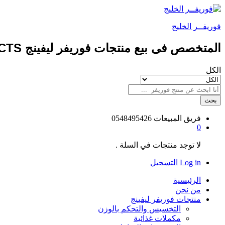
فوريفــر الخليج
المتخصص فى بيع منتجات فوريفر ليفينج FOREVER LIVING PRODUCTS طبيعيه 100%
الكل
بحث
فريق المبيعات
0548495426
0
لا توجد منتجات في السلة .
Log in
التسجيل
الرئيسية
من نحن
منتجات فوريفر ليفينج
التخسيس والتحكم بالوزن
مكملات غذائية