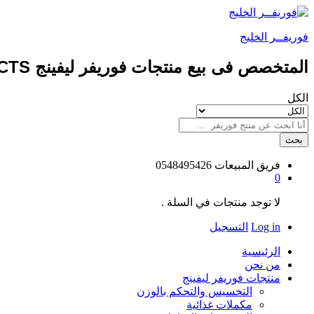
فوريفــر الخليج
المتخصص فى بيع منتجات فوريفر ليفينج FOREVER LIVING PRODUCTS طبيعيه 100%
الكل
بحث
فريق المبيعات
0548495426
0
لا توجد منتجات في السلة .
Log in
التسجيل
الرئيسية
من نحن
منتجات فوريفر ليفينج
التخسيس والتحكم بالوزن
مكملات غذائية