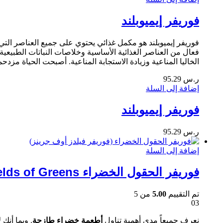
فوريفر إيميوبلند
فوريفر إيميوبلند هو مكمل غذائي يحتوي على جميع العناصر التي
فعال من العناصر الغذائية الأساسية وخلاصات النباتات الطبيعية
الخاليا المناعية وزيادة الاستجابة المناعية. أصبحت الحياة مزد
ر.س
95.29
إضافة إلى السلة
فوريفر إيميوبلند
ر.س
95.29
إضافة إلى السلة
فوريفر الحقول الخضراء Fields of Greens
تم التقييم
5.00
من 5
03
نعرف جميعاً مدى أهمية تناول
أطعمة خضراء طازجة
. وبما أنك