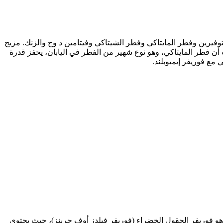
توفيرين وفطر المايتاكي وفطر الشيتاكي وفيتامين د وج والزنك. مزيج
 أن فطر المايتاكي، وهو نوع شهير من الفطر في اليابان، يحفز قدرة
 مع فوريفر إيميوبلند.
 هو فوريفر الحقول الخضراء (فوريفر فيلدز أوف جرينز)، حيث يحتوي