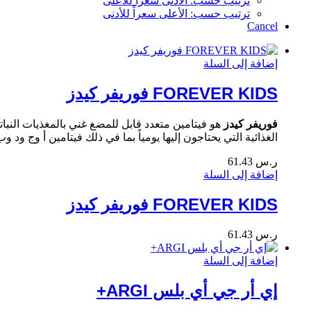
ترتيب حسب: الأدنى سعراً للأعلى
ترتيب حسب: الأعلى سعراً للأدنى
Cancel
إضافة إلى السلة
FOREVER KIDS فوريفر كيدز
فوريفر كيدز
هو فيتامين متعدد قابل للمضغ غني بالمغذيات النبات
الغذائية التي يحتاجون إليها يومياً بما في ذلك فيتامين أ وج ود وب12 وكالسيوم وحديد وزن
ر.س
61.43
إضافة إلى السلة
FOREVER KIDS فوريفر كيدز
ر.س
61.43
إضافة إلى السلة
إي أر جي أي بلس ARGI+