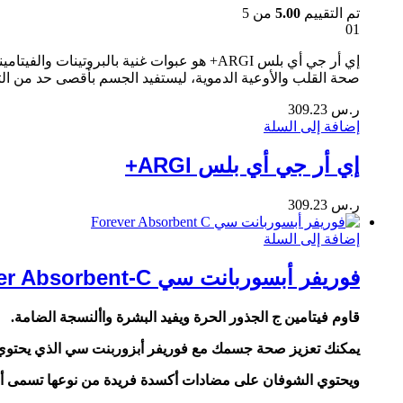
تم التقييم
5.00
من 5
01
إي أر جي أي بلس ARGI+ هو عبوات غنية بالب
صحة القلب والأوعية الدموية، ليستفيد الجسم بأقصى حد من التغذ
ر.س
309.23
إضافة إلى السلة
إي أر جي أي بلس ARGI+
ر.س
309.23
إضافة إلى السلة
فوريفر أبسوربانت سي Forever Absorbent-C
قاوم فيتامين ج الجذور الحرة ويفيد البشرة واألنسجة الضامة.
يمكنك تعزيز صحة جسمك مع فوريفر أبزوربنت سي الذي يحتوي عل
ويحتوي الشوفان على مضادات أكسدة فريدة من نوعها تسمى أفي