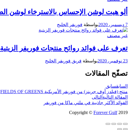
ألو هيت لوشن الإحساس بالاسترخاء لوشن الص
7 ديسمبر، 2020
بواسطة
فوريفر الخليج
غير مصنف
تعرف على فوائد روائح منتجات فوريفر الزيتية
23 نوفمبر، 2020
بواسطة
فريق فوريفر الخليج
تصفّح المقالات
السابق
سابق
منتج (فيلدز أوف جرينز) من فوريفر الأمريكية FIELDS OF GREENS
المقالة التالية
التالى
الفوائد الأكثر جاذبية في ملتي ماكا من فوريفر
Copyright ©
Forever Gulf
2019