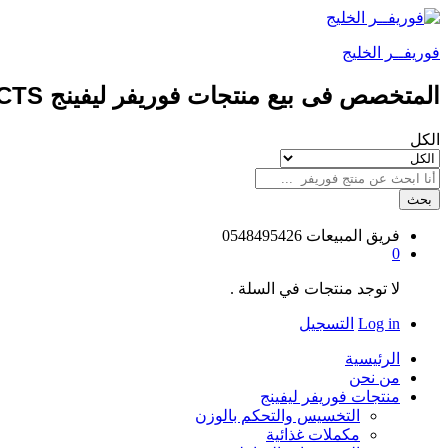
فوريفــر الخليج
المتخصص فى بيع منتجات فوريفر ليفينج FOREVER LIVING PRODUCTS طبيعيه 100%
الكل
بحث
فريق المبيعات
0548495426
0
لا توجد منتجات في السلة .
Log in
التسجيل
الرئيسية
من نحن
منتجات فوريفر ليفينج
التخسيس والتحكم بالوزن
مكملات غذائية