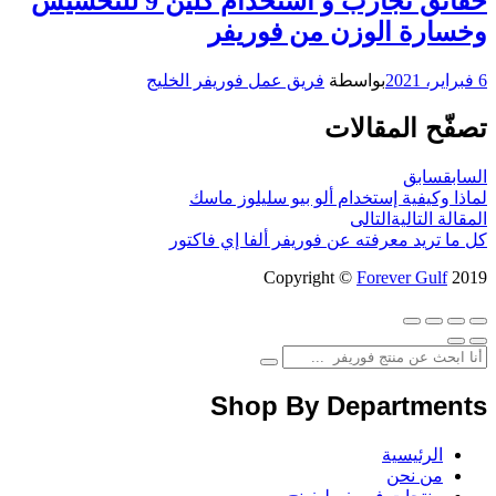
حقائق تجارب و استخدام كلين 9 للتخسيس
وخسارة الوزن من فوريفر
6 فبراير، 2021
بواسطة
فريق عمل فوريفر الخليج
تصفّح المقالات
السابق
سابق
لماذا وكيفية إستخدام ألو بيو سليلوز ماسك
المقالة التالية
التالى
كل ما تريد معرفته عن فوريفر ألفا إي فاكتور
Copyright ©
Forever Gulf
2019
Shop By Departments
الرئيسية
من نحن