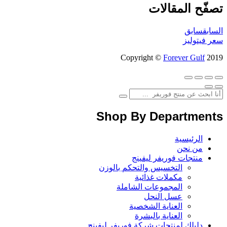
تصفّح المقالات
السابق
سابق
سعر فيتوليز
Copyright ©
Forever Gulf
2019
Shop By Departments
الرئيسية
من نحن
منتجات فوريفر ليفينج
التخسيس والتحكم بالوزن
مكملات غذائية
المجموعات الشاملة
عسل النحل
العناية الشخصية
العناية بالبشرة
دليلك لمنتجات شركة فوريفر ليفينج