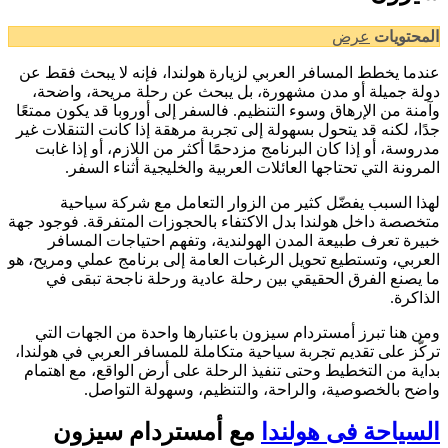
المحتويات
عرض
عندما يخطط المسافر العربي لزيارة هولندا، فإنه لا يبحث فقط عن
دولة جميلة أو مدن مشهورة، بل يبحث عن رحلة مريحة، واضحة،
وآمنة من الإرهاق وسوء التنظيم. فالسفر إلى أوروبا قد يكون ممتعًا
جدًا، لكنه قد يتحول بسهولة إلى تجربة مرهقة إذا كانت التنقلات غير
مدروسة، أو إذا كان البرنامج مزدحمًا أكثر من اللازم، أو إذا غابت
المرونة التي تحتاجها العائلات العربية والخليجية أثناء السفر.
لهذا السبب يفضّل كثير من الزوار التعامل مع شركة سياحية
متخصصة داخل هولندا بدل الاكتفاء بالحجوزات المتفرقة. فوجود جهة
خبيرة تعرف طبيعة المدن الهولندية، وتفهم احتياجات المسافر
العربي، وتستطيع تحويل الرغبات العامة إلى برنامج عملي ومريح، هو
ما يصنع الفرق الحقيقي بين رحلة عادية ورحلة ناجحة تبقى في
الذاكرة.
ومن هنا تبرز أمستردام سيزون باعتبارها واحدة من الجهات التي
تركّز على تقديم تجربة سياحية متكاملة للمسافر العربي في هولندا،
بداية من التخطيط وحتى تنفيذ الرحلة على أرض الواقع، مع اهتمام
واضح بالخصوصية، والراحة، والتنظيم، وسهولة التواصل.
السياحة فى هولندا
مع أمستردام سيزون