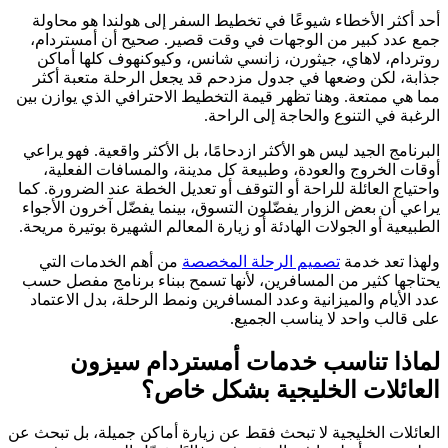
أحد أكثر الأخطاء شيوعًا في تخطيط السفر إلى هولندا هو محاولة
جمع عدد كبير من الوجهات في وقت قصير. صحيح أن أمستردام،
روتردام، لاهاي، جيثورن، زانسي شانس، وكيوكنهوف كلها أماكن
جذابة، لكن وضعها في جدول مزدحم قد يجعل الرحلة متعبة أكثر
مما هي ممتعة. وهنا تظهر قيمة التخطيط الاحترافي الذي يوازن بين
الرغبة في التنوع والحاجة إلى الراحة.
البرنامج الجيد ليس هو الأكثر ازدحامًا، بل الأكثر واقعية. فهو يراعي
أوقات الخروج والعودة، وطبيعة كل مدينة، والمسافات الفعلية،
واحتياج العائلة للراحة أو التوقف أو تعديل الخطة عند الضرورة. كما
يراعي أن بعض الزوار يفضّلون التسوق، بينما يفضّل آخرون الأجواء
الطبيعية أو الجولات الهادئة أو زيارة المعالم الشهيرة بوتيرة مريحة.
ولهذا تعد خدمة
تصميم الرحلة المخصصة
من أهم الخدمات التي
يحتاجها كثير من المسافرين، لأنها تسمح ببناء برنامج مفصل حسب
عدد الأيام والميزانية وعدد المسافرين ونمط الرحلة، بدل الاعتماد
على قالب واحد لا يناسب الجميع.
لماذا تناسب خدمات أمستردام سيزون
العائلات الخليجية بشكل خاص؟
العائلات الخليجية لا تبحث فقط عن زيارة أماكن جميلة، بل تبحث عن