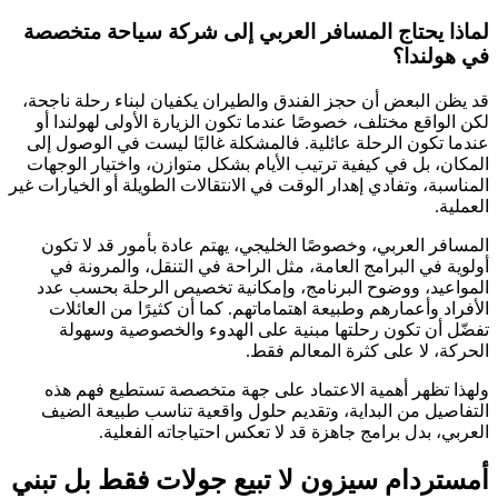
لماذا يحتاج المسافر العربي إلى شركة سياحة متخصصة
في هولندا؟
قد يظن البعض أن حجز الفندق والطيران يكفيان لبناء رحلة ناجحة،
لكن الواقع مختلف، خصوصًا عندما تكون الزيارة الأولى لهولندا أو
عندما تكون الرحلة عائلية. فالمشكلة غالبًا ليست في الوصول إلى
المكان، بل في كيفية ترتيب الأيام بشكل متوازن، واختيار الوجهات
المناسبة، وتفادي إهدار الوقت في الانتقالات الطويلة أو الخيارات غير
العملية.
المسافر العربي، وخصوصًا الخليجي، يهتم عادة بأمور قد لا تكون
أولوية في البرامج العامة، مثل الراحة في التنقل، والمرونة في
المواعيد، ووضوح البرنامج، وإمكانية تخصيص الرحلة بحسب عدد
الأفراد وأعمارهم وطبيعة اهتماماتهم. كما أن كثيرًا من العائلات
تفضّل أن تكون رحلتها مبنية على الهدوء والخصوصية وسهولة
الحركة، لا على كثرة المعالم فقط.
ولهذا تظهر أهمية الاعتماد على جهة متخصصة تستطيع فهم هذه
التفاصيل من البداية، وتقديم حلول واقعية تناسب طبيعة الضيف
العربي، بدل برامج جاهزة قد لا تعكس احتياجاته الفعلية.
أمستردام سيزون لا تبيع جولات فقط بل تبني