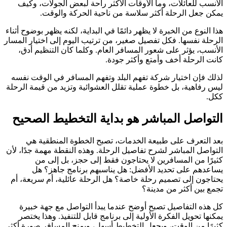
الأنسب للعائلات، وما الأوقات الأكثر راحة لبعض الجولات، وكيف
يمكن جعل الرحلة أكثر سلاسة من ناحية الحركة والوقت.
هذا النوع من الخبرة لا يظهر دائمًا في البداية، لكنه يظهر بوضوح أثناء
الرحلة نفسها. فكل تفصيل صغير، من ترتيب اليوم إلى اختيار المسار
الأنسب، يؤثر على شعور المسافر العام. وكلما كان التنظيم أدق،
كانت الرحلة أخف وأمتع وأكثر جودة.
لذلك فإن اختيار شركة تفهم البلد وتفهم المسافر في الوقت نفسه
ليس رفاهية، بل خطوة عملية تقلل العشوائية وتزيد من قيمة الرحلة
ككل.
التواصل المباشر هو بداية التخطيط الصحيح
بعد التعرف على طبيعة الخدمات، تصبح الخطوة المنطقية هي
التواصل المباشر لشرح تفاصيل الرحلة. وهذه النقطة مهمة جدًا، لأن
كثيرًا من المسافرين لا يحتاجون فقط إلى حجز، بل إلى من
يساعدهم على تحديد الأفضل: هل يناسبهم برنامج جاهز؟ هل
يحتاجون إلى تصميم رحلة خاصة؟ هل الرحلة عائلية، أم سريعة، أم
تجمع بين أكثر من مدينة؟
كل هذه التفاصيل تصبح أوضح عندما يبدأ التواصل مع جهة خبيرة
يمكنها تحويل الفكرة الأولية إلى برنامج قابل للتنفيذ. وهذا يختصر
كثيرًا من الوقت، ويجعل التخطيط أسهل، ويمنح المسافر صورة أكثر