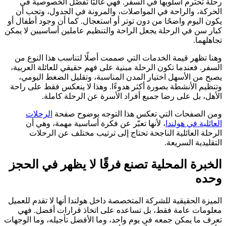
رحلة تحترم أسلوبها في السفر. فهي غالبًا تفضّل الخصوصية في
الحركة، والراحة في المواصلات، والمرونة في الجدول، وتحب أن
يكون اليوم واضحًا من دون توتر أو استعجال. كما أن وجود أطفال أو
كبار سن في الرحلة يجعل الراحة والتنظيم عاملين أساسيين لا يمكن
تجاهلهما.
وهنا تظهر قيمة الخدمات التي صممت أصلًا لتناسب هذا النوع من
السفر. فعندما تكون الرحلة مبنية على فهم حقيقي للعائلة العربية،
يصبح من الأسهل اختيار المدن المناسبة، وتقليل الضغط اليومي،
وتنظيم الأنشطة بصورة أكثر هدوءًا. وهذا لا ينعكس فقط على راحة
الأهل، بل على رضا جميع أفراد الأسرة عن الرحلة كاملة.
ومن الصفحات التي تعكس هذا التوجه بوضوح صفحة
الرحلات
العائلية في هولندا
، لأنها تعبّر عن فكرة أساسية مهمة، وهي أن
الرحلة العائلية الناجحة تحتاج إلى ترتيب مختلف عن الرحلات
التقليدية السريعة.
الخبرة المحلية تصنع فرقًا لا يظهر في الحجز
وحده
الميزة الحقيقية للشركة المتخصصة داخل هولندا أنها لا تقدم للعميل
معلومات عامة فقط، بل تساعده على اتخاذ قرارات أفضل. فهي
تعرف ما يمكن جمعه في يوم واحد، وما الأفضل تأجيله، وما الوجهات