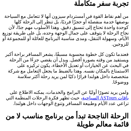
تجربة سفر متكاملة
من أهم نقاط القوة في أمستردام سيزون أنها لا تتعامل مع السياحة
بوصفها خدمة منفصلة أو حجزًا فرديًا، بل تنظر إلى الرحلة كلها
كوحدة واحدة تحتاج إلى تنسيق دقيق. وهذا الأسلوب مهم جدًا، لأن
نجاح الرحلة لا يتوقف على جمال الوجهة وحده، بل على طريقة توزيع
الأيام، وسهولة التنقل، ومدى مناسبة البرنامج للعائلة أو للمجموعة أو
للزوجين.
فعندما تكون كل خطوة محسوبة مسبقًا، يشعر المسافر براحة أكبر
ويستفيد من وقته بصورة أفضل. وبدل أن يقضي جزءًا من الرحلة
في البحث عن الخيارات أو تعديل الأخطاء، يكون تركيزه على
الاستمتاع بالمكان نفسه. وهذا بالضبط ما يجعل التعامل مع شركة
متخصصة داخل هولندا قرارًا ذكيًا لمن يريد رحلة أكثر سلاسة
ووضوحًا.
ولمن يريد تصورًا أوليًا عن البرامج والخدمات، يمكنه الاطلاع على
باقات ASTours السياحية
، حيث تظهر فكرة الرحلات المنظمة التي
تراعي عدد الأيام وطبيعة المسافر وتنوع الوجهات داخل هولندا.
الرحلة الناجحة تبدأ من برنامج مناسب لا من
قائمة معالم طويلة