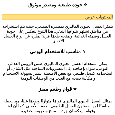
⭐ جودة طبيعية ومصدر موثوق
المحتويات
عرض
يتميّز العسل الحيوي الماليزي بمصدره الطبيعي، حيث يتم استخراجه
من مناطق تشتهر بتنوعها النباتي. هذا التنوع ينعكس على جودة
العسل وقيمته الغذائية، ويمنحه طعمًا فريدًا يميّزه عن أنواع العسل
الأخرى.
⭐ مناسب للاستخدام اليومي
يمكن استخدام العسل الحيوي الماليزي ضمن الروتين الغذائي
اليومي، سواء بإضافته إلى المشروبات الساخنة مثل الشاي، أو
استخدامه كمحلٍ طبيعي مع بعض الأطعمة. يتميز بسهولة الاستخدام
وإمكانية دمجه مع العديد من الوصفات اليومية.
⭐ قوام وطعم مميز
يمتلك العسل الحيوي الماليزي قوامًا متوازنًا وطعمًا غنيًا، مما يجعله
مناسبًا لمن يفضلون العسل الطبيعي بطعمه الأصلي. كما أن لونه
وقوامه يعكسان جودة المنتج وطريقة تحضيره.