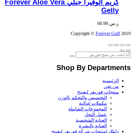
كريم ألوفيرا جيلي Forever Aloe Vera
Gelly
ر.س
60.90
Copyright ©
Forever Gulf
2019
Shop By Departments
الرئيسية
من نحن
منتجات فوريفر ليفينج
التخسيس والتحكم بالوزن
مكملات غذائية
المجموعات الشاملة
عسل النحل
العناية الشخصية
العناية بالبشرة
دليلك لمنتجات شركة فوريفر ليفينج