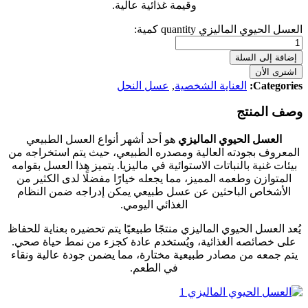
وقيمة غذائية عالية.
العسل الحيوي الماليزي quantity
كمية:
إضافة إلى السلة
اشترى الأن
Categories:
العناية الشخصية
,
عسل النحل
وصف المنتج
العسل الحيوي الماليزي
هو أحد أشهر أنواع العسل الطبيعي
المعروف بجودته العالية ومصدره الطبيعي، حيث يتم استخراجه من
بيئات غنية بالنباتات الاستوائية في ماليزيا. يتميز هذا العسل بقوامه
المتوازن وطعمه المميز، مما يجعله خيارًا مفضلًا لدى الكثير من
الأشخاص الباحثين عن عسل طبيعي يمكن إدراجه ضمن النظام
الغذائي اليومي.
يُعد العسل الحيوي الماليزي منتجًا طبيعيًا يتم تحضيره بعناية للحفاظ
على خصائصه الغذائية، ويُستخدم عادة كجزء من نمط حياة صحي.
يتم جمعه من مصادر طبيعية مختارة، مما يضمن جودة عالية ونقاء
في الطعم.